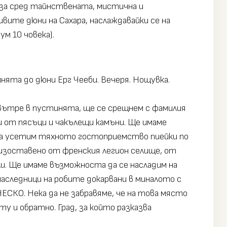
леза сред тайнствената, мистична и
ивите дюни на Сахара, наслаждавайки се на
ум 10 човека).
инята до дюни Ерг Чееби. Вечеря. Нощувка.
авътре в пустинята, ще се срещнем с фамилия
ни от пясъци и чакълещи камъни. Ще имаме
 да усетим тяхното гостоприемство пиейки по
 изоставено от френския легион селище, от
ли. Ще имаме възможноста да се насладим на
аследници на робите докарвани в миналото с
ЕСКО. Нека да не забравяме, че на това място
у и обратно. Град, за който разказва