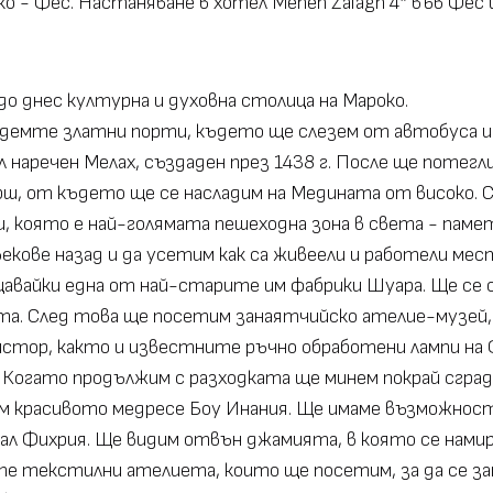
 - Фес. Настаняване в хотел Meneh Zalagh 4* във Фес и
 до днес културна и духовна столица на Мароко.
седемте златни порти, където ще слезем от автобуса 
наречен Мелах, създаден през 1438 г. После ще потегли
ш, от където ще се насладим на Медината от високо. 
, която е най-голямата пешеходна зона в света - паме
векове назад и да усетим как са живеели и работели ме
щавайки една от най-старите им фабрики Шуара. Ще се
та. След това ще посетим занаятчийско ателие-музей,
йстор, както и известните ръчно обработени лампи на 
. Когато продължим с разходката ще минем покрай сград
м красивото медресе Боу Инания. Ще имаме възможнос
ал Фихрия. Ще видим отвън джамията, в която се нами
оите текстилни ателиета, които ще посетим, за да се з