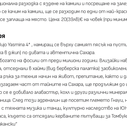
ционална разходка с яздене на камили и посрещане на за
се качим на камили, ще се разходим по едни от най-крас
е заплаща на място. Цена: 20(39лв)€ на човек (при миним
ря
ujo Yasmina 4* , намиращ се върху самият пясък на пуст
ека в джип) по дивата и автентична Сахара.
огато на фосили от преди милиони години. Влизайки н
, отседнали в хайми (вид берберска палатка) заобиколе
а ръка за техния начин на живот, препитание, както и
 разгадаем част от тайните на Сахара, ще продължим до
 се е добивало алабастър, кохл и други различни минера
ница. След този адреналин ще посетим племето Гнауи, н
 с тяхната музика и танци, културно наследство на ЮН
са, където са отсядали керваните пътуващи за Томбукт
икански“