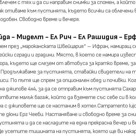
ечем с тях и да си направим снимки за спомен, а който
 пак отиваме към пустинята, където всички са облечени 
одобен. Свободно време и вечеря.
йда - Миделт - Ел Рич - Ел Рашидия - Ерф
нем през „мароканската Швейцария“ – Ифран, намиращ се 
йски сгради и градини. Място, в което се намира извес
гора, където ще слезем от автобуса за кратко време, за
а. Продължаваме за пустинята, ставайки свидетели на 
зиси. По пътя ще спрем за опционален обяд и почивки. К
а джипове 4х4, за да се отправим към пустинята Сахар
отвите малък багаж, който да вземете със себе си в ко
ра с джиповете ще се настаним в хотел Campamento lujo 
 дюни Ерг Чееби. Настаняване и свободно време за сним
тинята и да се насладите на една прекрасна вечер и ве
е усетите тишината на пустинята, която ще ви накара