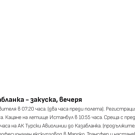
бланка - закуска, вечеря
теля в 07:20 часа. (два часа преди полета). Регистрация
са. Кацане на летище Истанбул в 10:55 часа. Среща с 
часа на АК Турски Авиолинии до Казабланка. (продължите
рофесионален екскурзовод в Мароко. Трансфер и настаняв