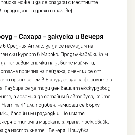
 поиска може и да се спазари с местните
в традиционни дрехи и шалове)
оуд - Сахара - закуска и вечеря
в Средния Атлас, за да се насладим на
тен ски курорт в Мароко. Продължавайки към
 да направим снимки на дивите маймуни,
тотална промяна на пейзажа, сменящ се от
огато пристигнем в Ерфуд, града на фосилите и
а. Разбира се за този ден вашият екскурзовод
лите, а големия да оставим в автобуса, който
Yasmina 4* или подобен, намиращ се върху
ки, басейн или разходки. Ще имате
черя с типична мароканска храна, прекарвайки
 да настръхнете... Вечеря. Нощувка.