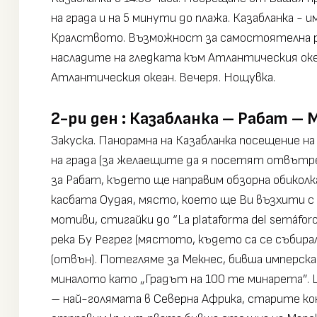
на града и на 5 минути до плажа. Казабланка -
Кралството. Възможност за самостоятелна раз
насладите на гледката към Атлантическия оке
Атлантическия океан. Вечеря. Нощувка.
2-ри ден : Казабланка – Рабат – 
Закуска. Панорамна на Казабланка посещение н
на града (за желаещите да я посетят отвътре
за Рабат, където ще направим обзорна обиколка
касбата Оудая, място, което ще Ви възхити с 
мотиви, стигайки до “La plataforma del semáfo
река Бу Регрег (мястото, където са се събира
(отвън). Потегляме за Мекнес, бивша имперска 
миналото като „Градът на 100 те минарета”. 
– най-голямата в Северна Африка, старите кон