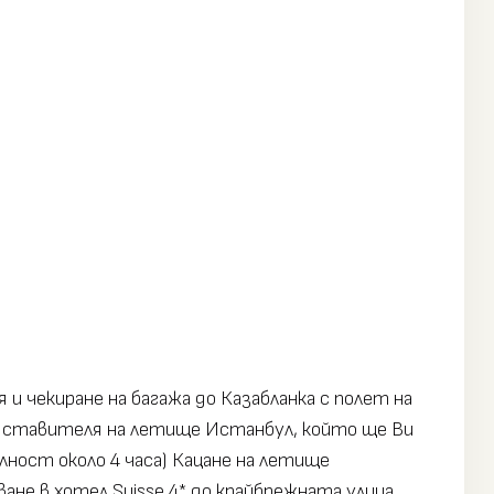
 и чекиране на багажа до Казабланка с полет на
представителя на летище Истанбул, който ще Ви
лност около 4 часа) Кацане на летище
ане в хотел Suisse 4* до крайбрежната улица