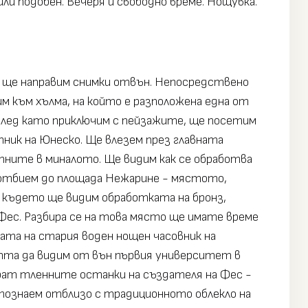
ли подобен. Вечеря и свободно време. Нощувка.
и ще направим снимки отвън. Непосредствено
м към хълма, на който е разположена една от
След като приключим с пейзажите, ще посетим
тник на Юнеско. Ще влезем през главната
стните в миналото. Ще видим как се обработва
 отбием до площада Нежарине - мястото,
 където ще видим обработката на бронз,
Фес. Разбира се на това място ще имате време
ата на стария воден нощен часовник на
тта да видим от вън първия университет в
рат тленните останки на създателя на Фес -
апознаем отблизо с традиционното облекло на