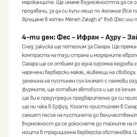
мароканците. Ще имаме възможността да се обл
продавачи, за да си купи нещо по желание (все
Връщане в хотел Meneh Zalagh 4* във Фес или п
4-ти ден: Фес - Ифран - Азру - За
След закуска ще потеглим за Сахара. Ще преми
контраста на тази страна и модерните европе
Сахара ще се отбием до една огромна кедрова 
наречени берберски макак, живеещи на свобод
зеленина на пустинен сух климат с палмови оа
фурмите, ще оставим автобуса и ще се качим н
ще ви е предупредил предварително да си приг
ще ни чака в Ерфуд. Когато пристигнем в Саха
самият пясък на пустинята до величествените
възможност да се докоснете до тайните на пус
нощта в традиционна берберска обстановка. Щ