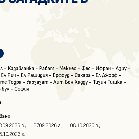
 - Казабланка - Рабат - Мекнес - Фес - Ифран - Азру -
 Ел Рич - Ел Рашидия - Ерфоуд - Сахара - Ел Джорф -
те Тодра - Уарзазат - Аит Бен Хадду - Тизин Тишка -
бул - София
и
ване
3.09.2026 г.,
27.09.2026 г.,
08.10.2026 г.,
5.10.2026 г.