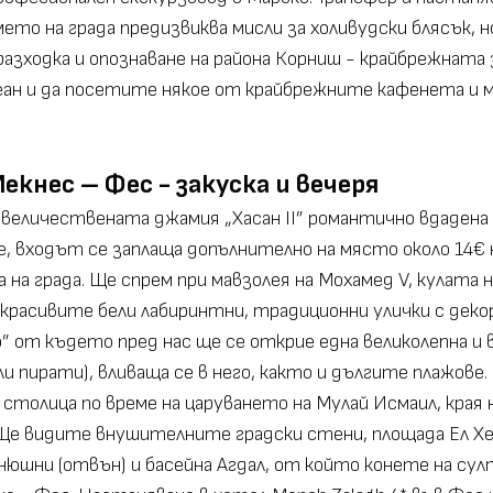
 името на града предизвиква мисли за холивудски блясък
ходка и опознаване на района Корниш - крайбрежната з
ан и да посетите някое от крайбрежните кафенета и ма
Мекнес – Фес - закуска и вечеря
а величествената джамия „Хасан II” романтично вдаден
, входът се заплаща допълнително на място около 14€ 
 на града. Ще спрем при мавзолея на Мохамед V, кулата 
красивите бели лабиринтни, традиционни улички с декор
ro” от където пред нас ще се открие една великолепна и
ли пирати), вливаща се в него, както и дългите плажов
столица по време на царуването на Мулай Исмаил, края 
Ще видите внушителните градски стени, площада Ел Хе
юшни (отвън) и басейна Агдал, от който конете на султ