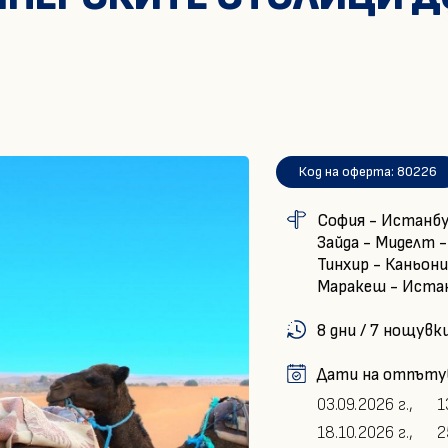
Код на оферта: 80226
София - Истанбул
Зайда - Миделт -
Тинхир - Каньони
Маракеш - Истан
8 дни / 7 нощувк
Дати на отпъту
03.09.2026 г.,
1
18.10.2026 г.,
2