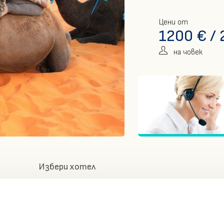
Цени от
1200
€
/
на човек
Избери хотел