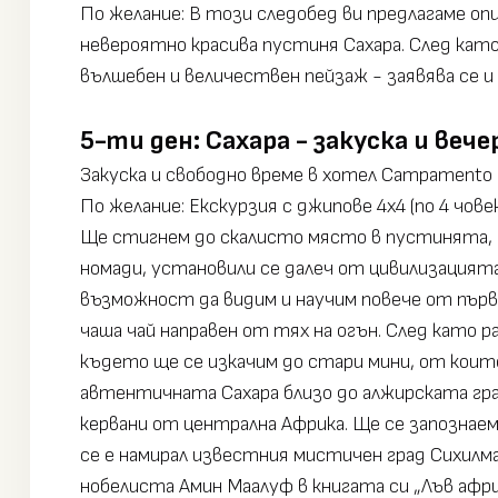
По желание: В този следобед ви предлагаме оп
невероятно красива пустиня Сахара. След като 
вълшебен и величествен пейзаж - заявява се и с
5-ти ден: Сахара - закуска и вече
Закуска и свободно време в хотел Campamento l
По желание: Екскурзия с джипове 4х4 (по 4 чов
Ще стигнем до скалисто място в пустинята, б
номади, установили се далеч от цивилизацията
възможност да видим и научим повече от първ
чаша чай направен от тях на огън. След като
където ще се изкачим до стари мини, от които
автентичната Сахара близо до алжирската гра
кервани от централна Африка. Ще се запознаем
се е намирал известния мистичен град Сихилма
нобелиста Амин Маалуф в книгата си „Лъв афр