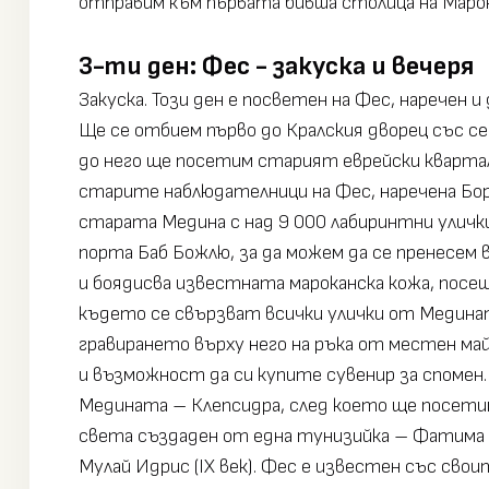
отправим към първата бивша столица на Мароко
3-ти ден: Фес - закуска и вечеря
Закуска. Този ден е посветен на Фес, наречен и
Ще се отбием първо до Кралския дворец със 
до него ще посетим старият еврейски квартал 
старите наблюдателници на Фес, наречена Бор
старата Медина с над 9 000 лабиринтни улички
порта Баб Божлю, за да можем да се пренесем 
и боядисва известната мароканска кожа, посе
където се свързват всички улички от Медина
гравирането върху него на ръка от местен ма
и възможност да си купите сувенир за спомен
Медината – Клепсидра, след което ще посети
света създаден от една тунизийка – Фатима 
Мулай Идрис (IX век). Фес е известен със св