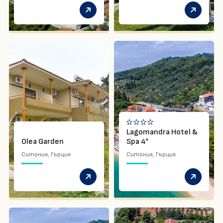
За нас
Контакти
Документи
Банкова сметка
Общи условия
Политика на
бисквитките
Общи условия за
Политика за
еднодневни екскурзии
поверителност
Медицински застраховки
в България
Lagomandra Hotel &
Запитване
Olea Garden
Spa 4*
Ситония, Гърция
Ситония, Гърция