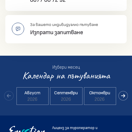
0877 00 72 92
За вашето индивидуално пътуване
Изпрати запитване
Избери месец
Календар на пътуванията
Август
Септември
Октомври
Но
2026
2026
2026
2
Лиценз за туроператор и