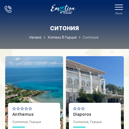
Меню
СИТОНИЯ
Празници
Начало
Хотели в Гърция
Ситония
Екскурзии
Почивки
Хотели в България
Хотели в Гърция
Екзотика
Другите за нас
Anthemus
Diaporos
Ситония, Гърция
Ситония, Гърция
Блог