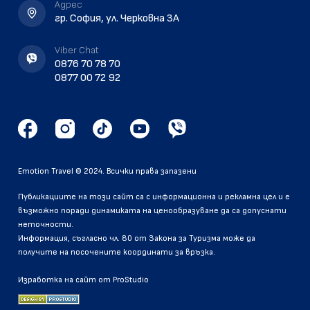
Aдрес
гр. София, ул. Черковна 3A
Viber Chat
0876 70 78 70
0877 00 72 92
Emotion Travel © 2024. Всички права запазени
Публикациите на този сайт са с информационна и рекламна цел и е
възможно поради динамиката на ценообразуване да са допуснати
неточности.
Информация, съгласно чл. 80 от Закона за Туризма може да
получите на посочените координати за връзка.
Изработка на сайт от ProStudio