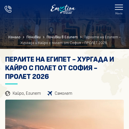
Меню
Празници
Начало
Почивки
Почивки в Египет
Перлите на Египет -
Екскурзии
Хургада и Кайро с полет от София - ПРОЛЕТ 2026
Почивки
ПЕРЛИТЕ НА ЕГИПЕТ - ХУРГАДА И
КАЙРО С ПОЛЕТ ОТ СОФИЯ -
Хотели в България
ПРОЛЕТ 2026
Хотели в Гърция
Кайро, Египет
Самолет
Екзотика
Другите за нас
Блог