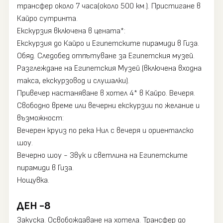
трансфер около 7 часа(около 500 км.). Пристигане в
Кайро сутринта.
Екскурзия включена в цената*:
Екскурзия до Кайро и Египетските пирамиди в Гиза.
Обяд. Следобед отпътуване за Египетския музей.
Разглеждане на Египетския Музей (включена входна
такса, екскурзовод и слушалки).
Привечер настаняване в хотел 4* в Кайро. Вечеря.
Свободно време или вечерни екскурзии по желание и
възможност:
Вечерен круиз по река Нил с вечеря и ориенталско
шоу.
Вечерно шоу - Звук и светлина на Египетските
пирамиди в Гиза.
Нощувка.
ДЕН -8
Закуска. Освобождаване на хотела. Трансфер до