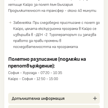
летище Кайро за полет към България.
Продължителност на трансфер - около 40 минути.
Забележка: При следобедно пристигане с полет до
Кайро, цялата екскурзионна програма в Кайро се
извършва в -ДЕН -2. Туроператорът си запазва
правото да прави промени в
последователността на програмата.
Полетно разписание (подлежи на
препотвърждение):
София - Хургада - 07:20 - 10:35
Кайро - София - 12:50 - 15:00
Допълнителна информация