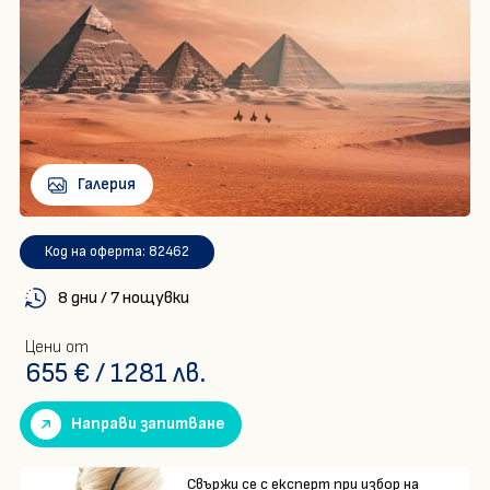
За нас
Контакти
Документи
Банкова сметка
Общи условия
Политика на
бисквитките
Общи условия за
Политика за
Галерия
еднодневни екскурзии
поверителност
Медицински застраховки
в България
Код на оферта: 82462
8 дни / 7 нощувки
Запитване
Цени от
655
€
/
1281
лв.
Направи запитване
Свържи се с експерт при избор на