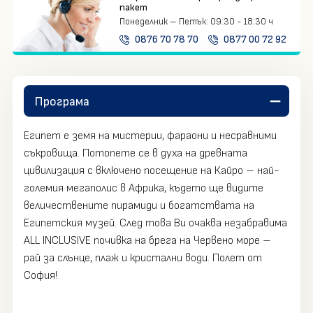
пакет
Понеделник – Петък:
09:30 - 18:30 ч
0876 70 78 70
0877 00 72 92
Програма
Египет е земя на мистерии, фараони и несравними
съкровища. Потопете се в духа на древната
цивилизация с включено посещение на Кайро – най-
големия мегаполис в Африка, където ще видите
величествените пирамиди и богатствата на
Египетския музей. След това Ви очаква незабравима
ALL INCLUSIVE почивка на брега на Червено море –
рай за слънце, плаж и кристални води. Полет от
София!