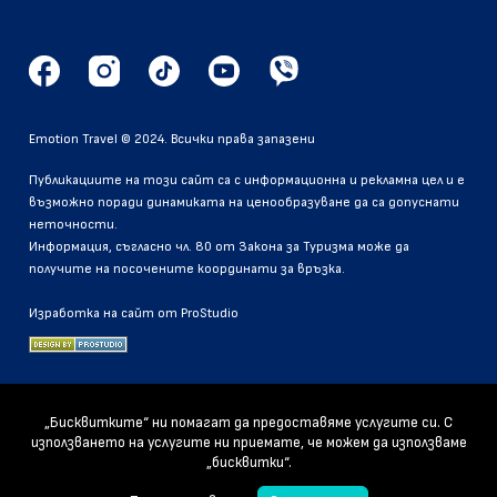
Emotion Travel © 2024. Всички права запазени
Публикациите на този сайт са с информационна и рекламна цел и е
възможно поради динамиката на ценообразуване да са допуснати
неточности.
Информация, съгласно чл. 80 от Закона за Туризма може да
получите на посочените координати за връзка.
Изработка на сайт от ProStudio
„Бисквитките“ ни помагат да предоставяме услугите си. С
използването на услугите ни приемате, че можем да използваме
„бисквитки“.