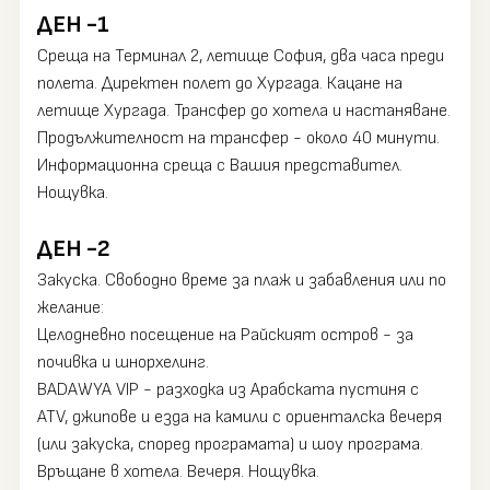
ДЕН -1
Среща на Терминал 2, летище София, два часа преди
полета. Директен полет до Хургада. Кацане на
летище Хургада. Трансфер до хотела и настаняване.
Продължителност на трансфер - около 40 минути.
Информационна среща с Вашия представител.
Нощувка.
ДЕН -2
Закуска. Свободно време за плаж и забавления или по
желание:
Целодневно посещение на Райският остров - за
почивка и шнорхелинг.
BADAWYA VIP - разходка из Арабската пустиня с
ATV, джипове и езда на камили с ориенталска вечеря
(или закуска, според програмата) и шоу програма.
Връщане в хотела. Вечеря. Нощувка.