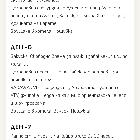
екскурзии по желание:
Целодневна екскурзия до Древният град Луксор с
посещение на Луксор, Карнак, храма на Хатшепсут,
Долината на царете.
Връщане в хотела. Нощувка
ДЕН -6
Закуска. Свободно време за плаж и забавления или по
желание:
Целодневно посещение на Райският остров - за
почивка и шнорхелинг
BADAWYA VIP - разходка из Арабската пустиня с
ATV, джипове и езда на камили с ориенталска вечеря
и шоу програма.
Връщане в хотела. Вечеря. Нощувка.
ДЕН -7
Ранно отпътуване за Кайро около 02:00 часа и