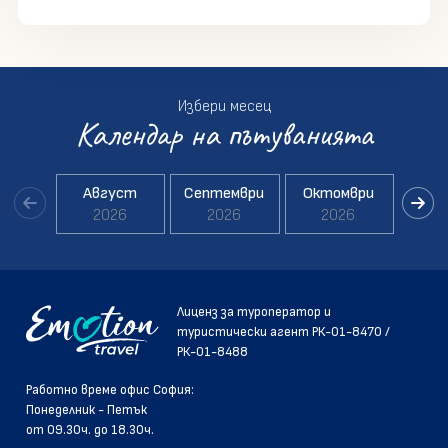
Избери месец
Календар на пътуванията
Август
Септември
Октомври
Но
2026
2026
2026
2
Лиценз за туроператор и
туристически агент РК-01-8470 /
РК-01-8488
Pаботно време офис София:
Понеделник - Петък
от 09.30ч. до 18.30ч.