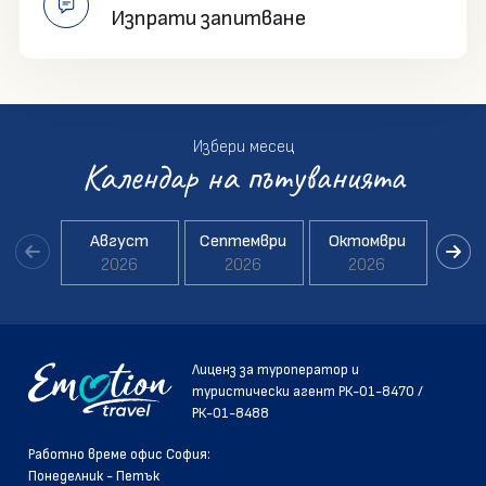
Изпрати запитване
Избери месец
Календар на пътуванията
Август
Септември
Октомври
Но
2026
2026
2026
2
Лиценз за туроператор и
туристически агент РК-01-8470 /
РК-01-8488
Pаботно време офис София:
Понеделник - Петък