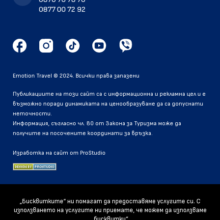
0877 00 72 92
Emotion Travel © 2024. Всички права запазени
Публикациите на този сайт са с информационна и рекламна цел и е
възможно поради динамиката на ценообразуване да са допуснати
неточности.
Информация, съгласно чл. 80 от Закона за Туризма може да
получите на посочените координати за връзка.
Изработка на сайт от ProStudio
„Бисквитките“ ни помагат да предоставяме услугите си. С
използването на услугите ни приемате, че можем да използваме
„бисквитки“.