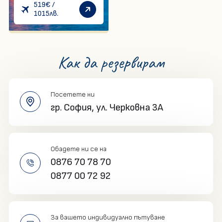
седмица -
519
€
/
1015
лв.
ИНДИВИДУАЛНА
За нас
Контакти
ПРОГРАМА
Документи
Банкова сметка
Общи условия
Политика на
Как да резервирам
бисквитките
Общи условия за
Политика за
еднодневни екскурзии
поверителност
Посетете ни
Медицински застраховки
гр. София,
ул. Черковна 3A
в България
Запитване
Обадете ни се на
0876 70 78 70
0877 00 72 92
За вашето индивидуално пътуване