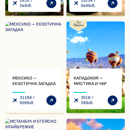
281
€
/
3323
€
/
549
лв.
6499
лв.
Топ
Оферта
МЕКСИКО –
КАПАДОКИЯ –
ЕКЗОТИЧНА ЗАГАДКА
МИСТИКА И ЧАР
3118
€
/
301
€
/
6099
лв.
589
лв.