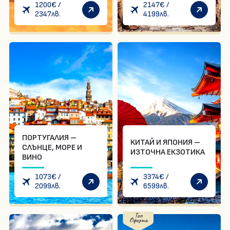
1200
€
/
2147
€
/
2347
лв.
4199
лв.
За нас
Контакти
Документи
Банкова сметка
Общи условия
Политика на
бисквитките
Общи условия за
Политика за
еднодневни екскурзии
поверителност
Медицински застраховки
в България
ПОРТУГАЛИЯ –
Запитване
КИТАЙ И ЯПОНИЯ –
СЛЪНЦЕ, МОРЕ И
ИЗТОЧНА ЕКЗОТИКА
ВИНО
1073
€
/
3374
€
/
2099
лв.
6599
лв.
Топ
Оферта