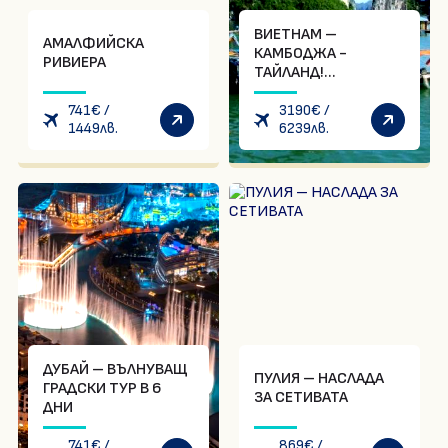
ВИЕТНАМ –
АМАЛФИЙСКА
КАМБОДЖА -
РИВИЕРА
ТАЙЛАНД!
Съкровищата на
741
€
/
Индокитай! Без
3190
€
/
1449
лв.
6239
лв.
визи за Виетнам и
Тайланд за
български граждани
ДУБАЙ – ВЪЛНУВАЩ
ПУЛИЯ – НАСЛАДА
ГРАДСКИ ТУР В 6
ЗА СЕТИВАТА
ДНИ
741
€
/
869
€
/