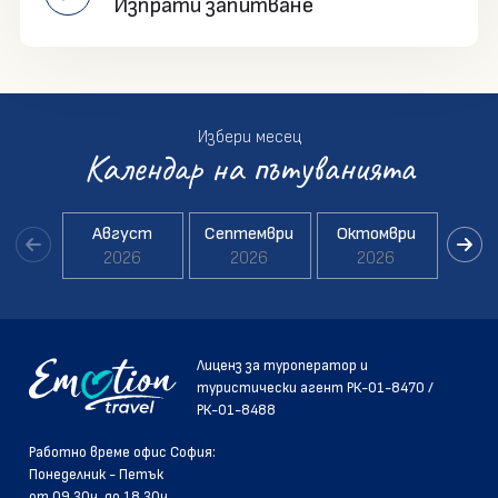
Изпрати запитване
Избери месец
Календар на пътуванията
Август
Септември
Октомври
Но
2026
2026
2026
2
Лиценз за туроператор и
туристически агент РК-01-8470 /
РК-01-8488
Pаботно време офис София:
Понеделник - Петък
от 09.30ч. до 18.30ч.