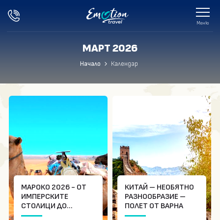
Меню
МАРТ 2026
Празници
Начало
Календар
Екскурзии
Почивки
Хотели в България
Хотели в Гърция
Екзотика
Другите за нас
МАРОКО 2026 - ОТ
КИТАЙ – НЕОБЯТНО
ИМПЕРСКИТЕ
РАЗНООБРАЗИЕ –
СТОЛИЦИ ДО
ПОЛЕТ ОТ ВАРНА
Блог
ЗАГАДКИТЕ В САХАРА