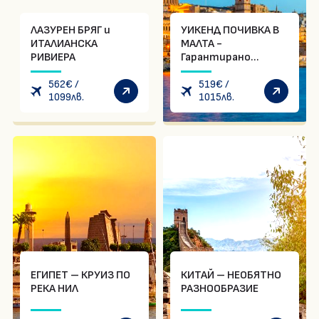
ЛАЗУРЕН БРЯГ и
УИКЕНД ПОЧИВКА В
ИТАЛИАНСКА
МАЛТА -
РИВИЕРА
Гарантирано
заминаване всяка
562
€
/
седмица -
519
€
/
1099
лв.
1015
лв.
ИНДИВИДУАЛНА
ПРОГРАМА
ЕГИПЕТ – КРУИЗ ПО
КИТАЙ – НЕОБЯТНО
РЕКА НИЛ
РАЗНООБРАЗИЕ