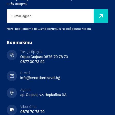
нови оферти
Моля, прочетете нашата
Политика за поверителност
Контакти
Тел. за връзка
Офис София:
0876 70 78 70
0877 00 72 92
E-mail
info@emotiontravel.bg
Aдрес
гр. София, ул. Черковна 3A
Viber Chat
0876 70 78 70