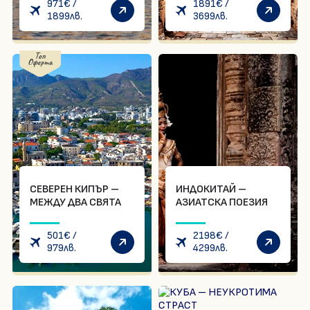
971
€
/
1891
€
/
1899
лв.
3699
лв.
Топ
Оферта
СЕВЕРЕН КИПЪР –
ИНДОКИТАЙ –
МЕЖДУ ДВА СВЯТА
АЗИАТСКА ПОЕЗИЯ
501
€
/
2198
€
/
979
лв.
4299
лв.