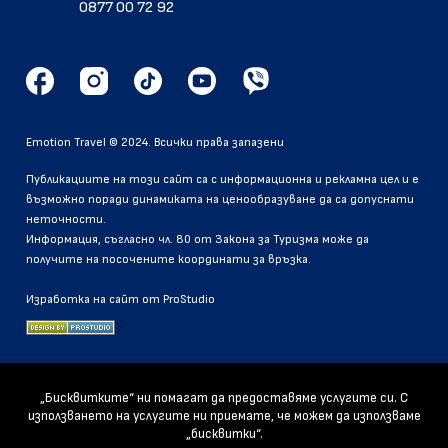
0877 00 72 92
Emotion Travel © 2024. Всички права запазени
Публикациите на този сайт са с информационна и рекламна цел и е
възможно поради динамиката на ценообразуване да са допуснати
неточности.
Информация, съгласно чл. 80 от Закона за Туризма може да
получите на посочените координати за връзка.
Изработка на сайт от ProStudio
„Бисквитките“ ни помагат да предоставяме услугите си. С
използването на услугите ни приемате, че можем да използваме
„бисквитки“.