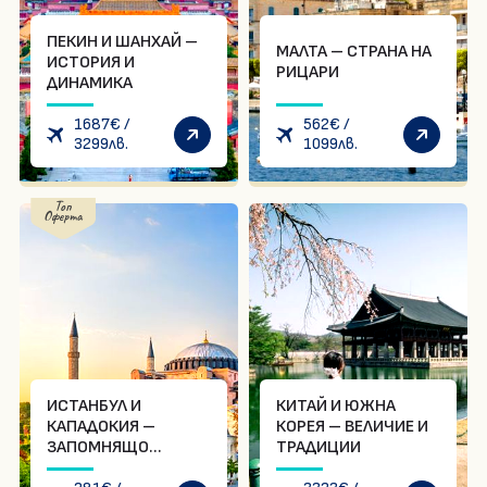
ПЕКИН И ШАНХАЙ –
МАЛТА – СТРАНА НА
ИСТОРИЯ И
РИЦАРИ
ДИНАМИКА
1687
€
/
562
€
/
3299
лв.
1099
лв.
Топ
Оферта
ИСТАНБУЛ И
КИТАЙ И ЮЖНА
КАПАДОКИЯ –
КОРЕЯ – ВЕЛИЧИЕ И
ЗАПОМНЯЩО
ТРАДИЦИИ
ПРЕЖИВЯВАНЕ