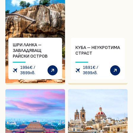
ШРИ ЛАНКА –
КУБА – НЕУКРОТИМА
ЗАВЛАДЯВАЩ
СТРАСТ
РАЙСКИ ОСТРОВ
1994
€
/
1891
€
/
3899
лв.
3699
лв.