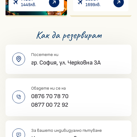
1449
лв.
1699
лв.
Как да резервирам
Посетете ни
гр. София,
ул. Черковна 3A
Обадете ни се на
0876 70 78 70
0877 00 72 92
За вашето индивидуално пътуване